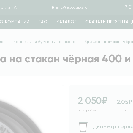
+7 81
8, лит. А
info@ecocups.ru
О КОМПАНИИ
FAQ
КАТАЛОГ
СКАЧАТЬ ПРЕЗЕНТА
лог
—
Крышки для бумажных стаканов
—
Крышка на стакан чёрн
 на стакан чёрная 400 и
2 050₽
2.05₽
за коробку
за шт.
Диаметр горл