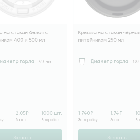
н белая с
Крышка на стакан чёрная с
и 500 мл
питейником 250 мл
орла
Диаметр горла
90 мм
80 мм
5₽
1000 шт.
1 740₽
1.74₽
1000 шт.
т.
В коробке
За коробку
За шт.
В коробке
зать
Заказать