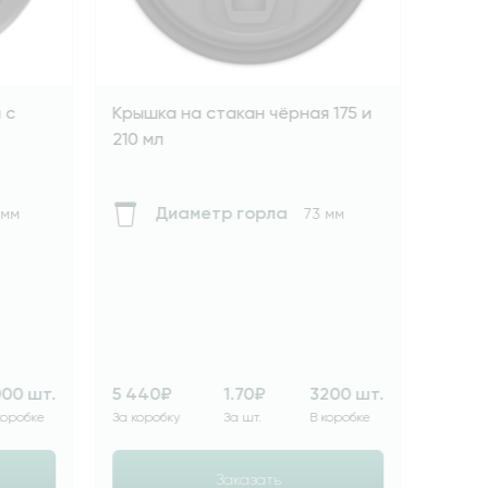
Крышка на стакан чёрная 175 и
Крышка на стак
210 мл
питейником 250
Диаметр горла
Диаметр 
73 мм
5 440₽
1.70₽
3200 шт.
1 740₽
1.
За коробку
За шт.
В коробке
За коробку
За 
Заказать
Зак