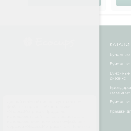
КАТАЛО
Бумажные 
Бумажные 
Бумажные 
дизайна
Брендиров
логотипом
Данный веб-сайт использует cookie-
Бумажные 
файлы и сервис веб-аналитики
Крышки дл
«Яндекс.Метрика». Продолжая
использовать сайт, вы соглашаетесь с
использованием нами cookie-файлов и
сервиса «Яндекс.Метрика». См.
Политика