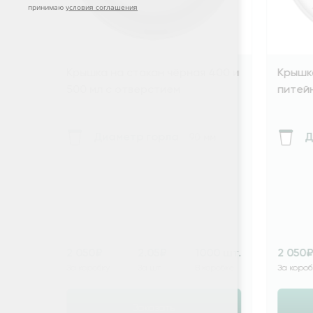
принимаю
условия соглашения
Крышка на стакан чёрная 400 и
Крышка на стака
500 мл с отверстием
питейником 400 
Диаметр горла
Диаметр г
90 мм
2 050₽
2.05₽
1000 шт.
2 050₽
2.0
За коробку
За шт.
В коробке
За коробку
За ш
Заказать
Зака