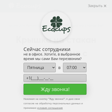
Закрыть
—
Крышки для бумажных стаканов
—
Крышка на стакан белая 2
Крышка на стакан
Сейчас сотрудники
белая 250 мл с
не в офисе. Хотите, в выбранное
время мы сами Вам перезвоним?
отверстием
в
Жду звонка!
Нажимая на кнопку "
Жду звонка!
", я даю свое
согласие на обработку персональных данных и
принимаю
условия соглашения