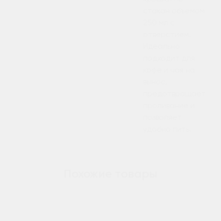
стакан объемом
250 мл с
отверстием.
Идеально
подходит для
кофе и чая на
вынос,
предотвращает
проливание и
позволяет
удобно пить.
Похожие товары