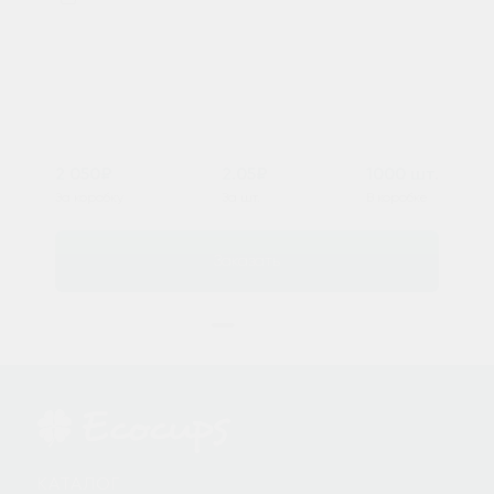
2 050₽
2.05₽
1000 шт.
За коробку
За шт.
В коробке
Заказать
КАТАЛОГ