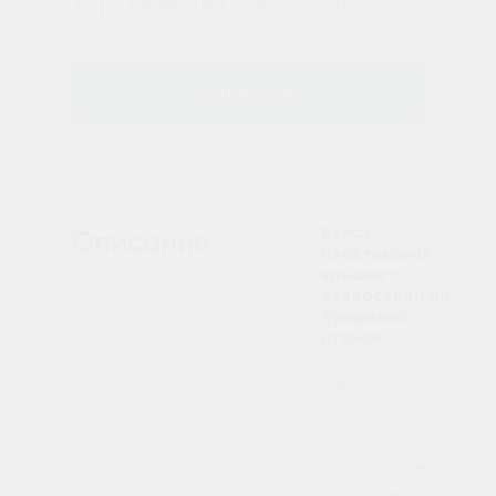
Диаметр горла
80 мм
Заказать
Белая
Описание
пластиковая
крышка с
отверстием на
бумажный
стакан
Обеспечьте
комфорт и
безопасность с
помощью белой
крышки на