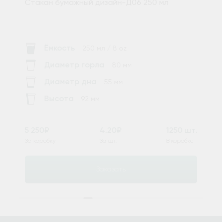
Стакан бумажный дизайн-Д06 250 мл
Ёмкость
250 мл / 8 oz
Диаметр горла
80 мм
Диаметр дна
55 мм
Высота
92 мм
5 250₽
4.20₽
1250 шт.
За коробку
За шт.
В коробке
Заказать