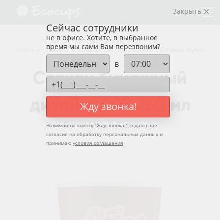
Закрыть
Сейчас сотрудники
не в офисе. Хотите, в выбранное
время мы сами Вам перезвоним?
—
Бумажные стаканы стандартного дизайна
—
Стакан бумажный
в
Стакан бумажный
дизайн-Д02 250 мл
Жду звонка!
Нажимая на кнопку "
Жду звонка!
", я даю свое
согласие на обработку персональных данных и
принимаю
условия соглашения