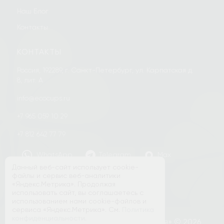
Наш Блог
Контакты
КОНТАКТЫ
Россия, 192289, г. Санкт-Петербург, ул. Карпатская д.
8, лит. А
info@ecocups.ru
+7 965 059 10 29
+7 812 642 77 79
WhatsApp
Telegram
Max
Данный веб-сайт использует cookie-
Заказать звонок
файлы и сервис веб-аналитики
«Яндекс.Метрика». Продолжая
использовать сайт, вы соглашаетесь с
использованием нами cookie-файлов и
сервиса «Яндекс.Метрика». См.
Политика
конфиденциальности
.
ООО «Торгово-Управляющая Компания» © 2026