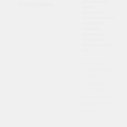
Обеспечьте
Описание
своих
клиентов
качественной
посудой с
чёрным
бумажным
стаканом
объемом 400
мл
Отличное
решение для
кофеен и
мероприятий
— прочный,
экологичный и
современный
дизайн.