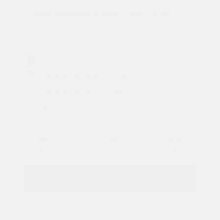
Стакан бумажный дизайн-Fresh 175 мл
Ёмкость
175 мл / 6 oz
Диаметр горла
73 мм
Диаметр дна
50 мм
Высота
73 мм
7 200₽
2.40₽
3000 шт.
За коробку
За шт.
В коробке
Заказать