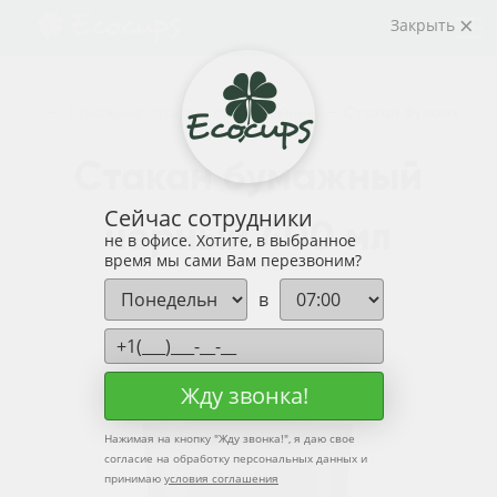
Закрыть
талог
—
Бумажные стаканы однослойные
—
Стакан бумажный ч
Стакан бумажный
Сейчас сотрудники
чёрный 400 мл
не в офисе. Хотите, в выбранное
время мы сами Вам перезвоним?
в
Жду звонка!
Нажимая на кнопку "
Жду звонка!
", я даю свое
согласие на обработку персональных данных и
принимаю
условия соглашения