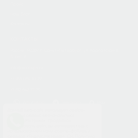
Прайс
Наш Блог
Контакты
КОНТАКТЫ
Россия, 192289, г. Санкт-Петербург, ул. Карпатская д.
8, лит. А
info@ecocups.ru
+7 965 059 10 29
+7 812 642 77 79
WhatsApp
Telegram
Max
Данный веб-сайт использует cookie-
Заказать звонок
файлы и сервис веб-аналитики
«Яндекс.Метрика». Продолжая
использовать сайт, вы соглашаетесь с
использованием нами cookie-файлов и
сервиса «Яндекс.Метрика». См.
Политика