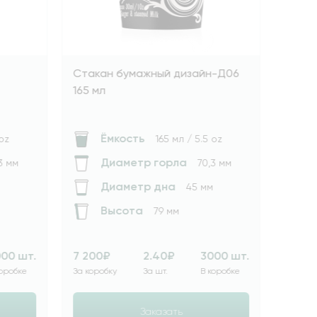
Ваш
Стакан бумажный дизайн-Д06
165 мл
Ёмкость
 / 5.5 oz
165 мл / 5.5 oz
а
Диаметр горла
70,3 мм
70,3 мм
Диаметр дна
45 мм
45 мм
Высота
79 мм
₽
3000 шт.
7 200₽
2.40₽
3000 шт.
В коробке
За коробку
За шт.
В коробке
Заказать