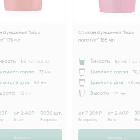
такан бумажный "Ваш
Стакан бумажный "
оготип" 175 мл
логотип" 165 мл
Ёмкость
Ёмкость
175 мл / 6.5 oz
165 мл
Диаметр горла
Диаметр горл
73 мм
Диаметр дна
Диаметр дна
50 мм
Высота
Высота
73 мм
79 мм
т 7 200₽
от 2.40₽
3000 шт.
от 7 200₽
от 2.40
а коробку
За шт.
В коробке
За коробку
За шт.
Заказать
Заказать