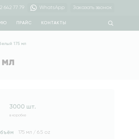
2 642 77 79
WhatsApp
Заказать звонок
ЦИЮ
ПРАЙС
КОНТАКТЫ
елый 175 мл
 мл
3000 шт.
в коробке
объём
175 мл / 6.5 oz