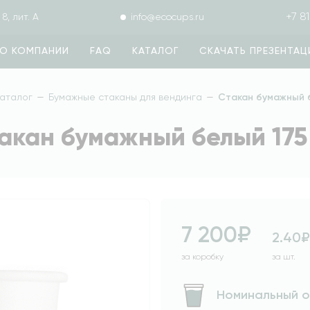
+7 81
8, лит. А
info@ecocups.ru
О КОМПАНИИ
FAQ
КАТАЛОГ
СКАЧАТЬ ПРЕЗЕНТА
аталог
—
Бумажные стаканы для вендинга
—
Стакан бумажный б
акан бумажный белый 175
7 200₽
2.40₽
за коробку
за шт.
Номинальный 