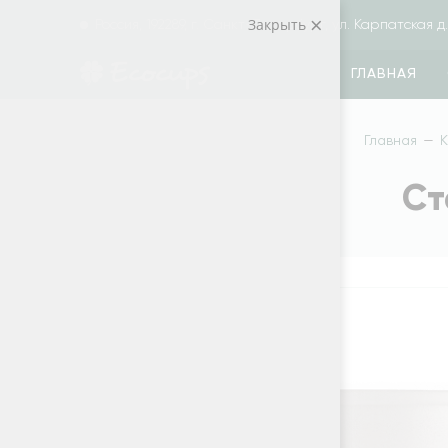
Закрыть
Россия, 192289, г. Санкт-Петербург, ул. Карпатская д. 
ГЛАВНАЯ
Главная
—
К
Ст