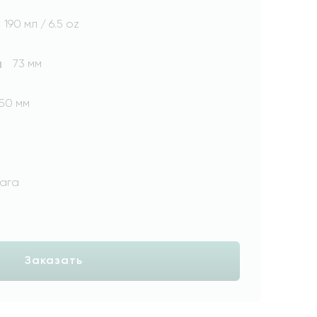
190 мл / 6.5 oz
а
73 мм
50 мм
ага
Заказать