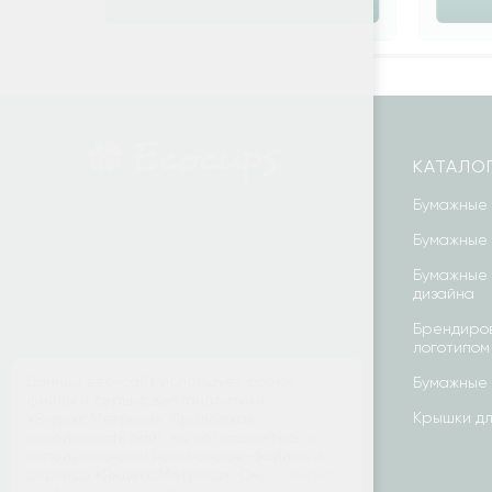
КАТАЛО
Бумажные 
Бумажные 
Бумажные 
дизайна
Брендиров
логотипом
Данный веб-сайт использует cookie-
Бумажные 
файлы и сервис веб-аналитики
Крышки дл
«Яндекс.Метрика». Продолжая
использовать сайт, вы соглашаетесь с
использованием нами cookie-файлов и
сервиса «Яндекс.Метрика». См.
Политика